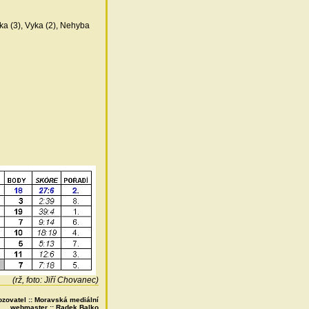
ka (3), Vyka (2), Nehyba
(rž, foto: Jiří Chovanec)
ozovatel :: Moravská mediální
webmaster ::
Radek Balko