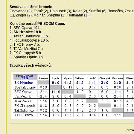
Sestava a střelci branek:
Chovanec (3), Zbruž (2), Holoubek (3), Kelar (2), Šumšal (6), Tomečka, Zezul
(1), Žingor (2), Molnár, Šnejdrla (2), Hoffmann (1).
Konečné pořadí PB SCOM Cupu:
1. SFC Opava 19 b.
2. SK Hranice 18 b.
3. Tatran Bohunice 11 b.
4. Fot.Jakubčovice 10 b.
5. 1.FC Přerov 7 b.
6. TJ Val.Meziříčí 7 b.
7. FK Chropyně 5 b.
8. Spartak Lipník 3 b.
Tabulka všech výsledků:
prov