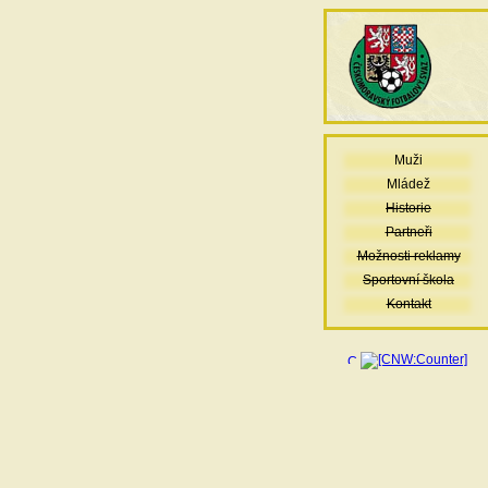
Muži
Mládež
Historie
Partneři
Možnosti reklamy
Sportovní škola
Kontakt