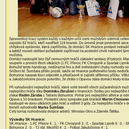
Spravedlivý hrací systém každý s každým určil osmi mužstvům odehrát celke
zapojilo 82 hráčů, kteří nastříleli 119 branek. Do úrovně jinak povedené akc
chřipková epidemie, která zapříčinila, že domácí SK Hranice postavil netra
a taktéž museli obětaví pořadatelé zajišťovat na poslední chvíli náhradní tým
mužstva.
Domácí nastoupili bez čtyř nemocných hráčů základní sestavy (Frydrych, Mare
soupeře v prvních třech utkáních (1.FC Přerov, FK Chropyně a Spartak Lipník
Bohužel tento handicap, nedůrazná hra a dvě individuální chyby rozhodly s
Snížení M. Šumšala přišlo pozdě, takže se Hranice potřebného bodu nedočk
Bohunice naopak kluci odjezdili a předčasně si zajistili stříbrnou příčku. Vít
a Jakubčovicemi pouze potvrdilo, že ztráta s Opavou stála domácí kluky krás
Při vyhlašování nejlepších hráčů, které volili trenéři všech zúčastněných muž
nejlepšího hráče díky
Dominiku Zbružovi
v Hranicích. Sošku pro nejlepšího 
získal
Radim Záruba
z Tatranu Bohunice. Pohár pro nejlepšího střelce si od
Opava s 10 brankami. Poslední cenu sympatie pak brankář
Martin Chovane
nastoupil ve dvou utkáních jako hráč a vstřelil 3 góly. Za nejlepšího hráče 
trenéři vyhodnotili
Marka Šumšala
.
Celý turnaj rozhodovala dvojice arbitrů: Miroslav Glos a Zdeněk Štětka.
Výsledky SK Hranice:
SK Hranice - 1.FC Přerov 4 : 1, - FK Chropyně 3 : 0, - Spartak Lipník 9 : 0, - S
Bohunice 2 : 0, - TJ Val. Meziříčí 4 : 2, - Fotbal Jakubčovice 4 : 1.