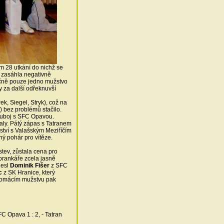
m 28 utkání do nichž se
e zasáhla negativně
dičně pouze jedno mužstvo
y za další odřeknuvší
k, Siegel, Stryk), což na
) bez problémů stačilo.
ouboj s SFC Opavou.
aly. Pátý zápas s Tatranem
ězství s Valašským Meziříčím
ný pohár pro vítěze.
stev, zůstala cena pro
brankáře zcela jasně
nesl
Dominik Fišer
z SFC
c
z SK Hranice, který
v domácím mužstvu pak
FC Opava 1 : 2, - Tatran